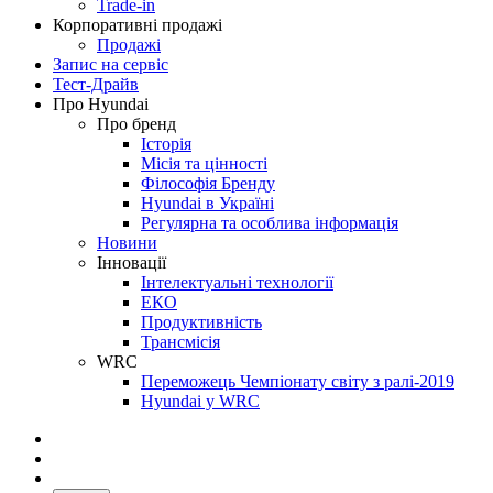
Trade-in
Корпоративні продажі
Продажі
Запис на сервіс
Тест-Драйв
Про Hyundai
Про бренд
Історія
Місія та цінності
Філософія Бренду
Hyundai в Україні
Регулярна та особлива інформація
Новини
Інновації
Інтелектуальні технології
ЕКО
Продуктивність
Трансмісія
WRC
Переможець Чемпіонату світу з ралі-2019
Hyundai у WRC