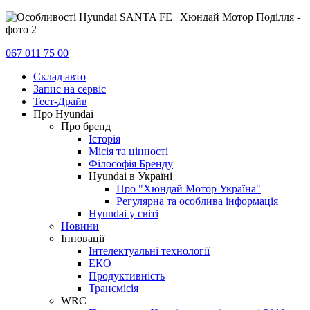
067 011 75 00
Склад авто
Запис на сервіс
Тест-Драйв
Про Hyundai
Про бренд
Історія
Місія та цінності
Філософія Бренду
Hyundai в Україні
Про "Хюндай Мотор Україна"
Регулярна та особлива інформація
Hyundai у світі
Новини
Інновації
Інтелектуальні технології
ЕКО
Продуктивність
Трансмісія
WRC