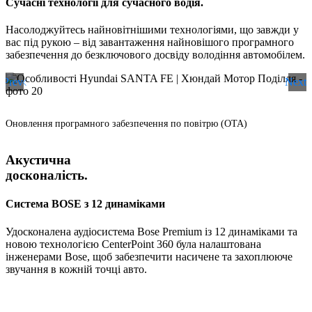
Сучасні технології для сучасного водія.
Насолоджуйтесь найновітнішими технологіями, що завжди у
вас під рукою – від завантаження найновішого програмного
забезпечення до безключового досвіду володіння автомобілем.
Prev
Next
Оновлення програмного забезпечення по повітрю (OTA)
Ц
Акустична
досконалість.
Система BOSE з 12 динаміками
Удосконалена аудіосистема Bose Premium із 12 динаміками та
новою технологією CenterPoint 360 була налаштована
інженерами Bose, щоб забезпечити насичене та захоплююче
звучання в кожній точці авто.