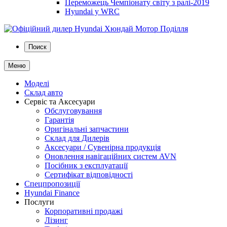
Переможець Чемпіонату світу з ралі-2019
Hyundai у WRC
Поиск
Меню
Моделі
Склад авто
Сервіс та Аксесуари
Обслуговування
Гарантія
Оригінальні запчастини
Склад для Дилерів
Аксесуари / Сувенірна продукція
Оновлення навігаційних систем AVN
Посібник з експлуатації
Сертифікат відповідності
Спецпропозиції
Hyundai Finance
Послуги
Корпоративні продажі
Лізинг