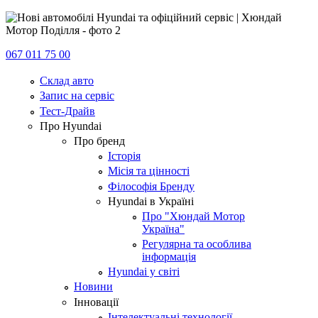
067 011 75 00
Склад авто
Запис на сервіс
Тест-Драйв
Про Hyundai
Про бренд
Історія
Місія та цінності
Філософія Бренду
Hyundai в Україні
Про "Хюндай Мотор
Україна"
Регулярна та особлива
інформація
Hyundai у світі
Новини
Інновації
Інтелектуальні технології