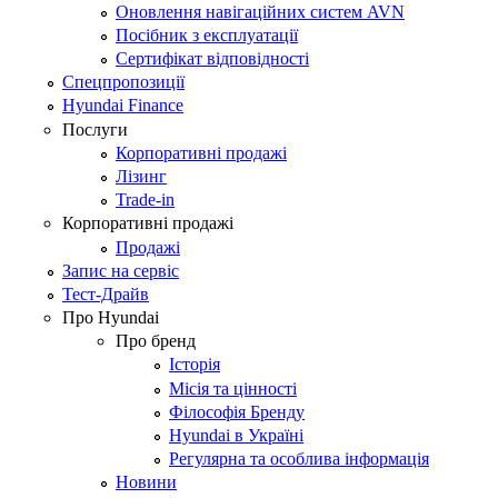
Оновлення навігаційних систем AVN
Посібник з експлуатації
Сертифікат відповідності
Спецпропозиції
Hyundai Finance
Послуги
Корпоративні продажі
Лізинг
Trade-in
Корпоративні продажі
Продажі
Запис на сервіс
Тест-Драйв
Про Hyundai
Про бренд
Історія
Місія та цінності
Філософія Бренду
Hyundai в Україні
Регулярна та особлива інформація
Новини