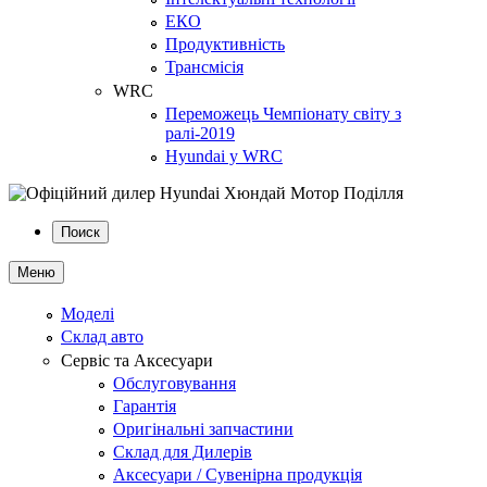
ЕКО
Продуктивність
Трансмісія
WRC
Переможець Чемпіонату світу з
ралі-2019
Hyundai у WRC
Поиск
Меню
Моделі
Склад авто
Сервіс та Аксесуари
Обслуговування
Гарантія
Оригінальні запчастини
Склад для Дилерів
Аксесуари / Сувенірна продукція