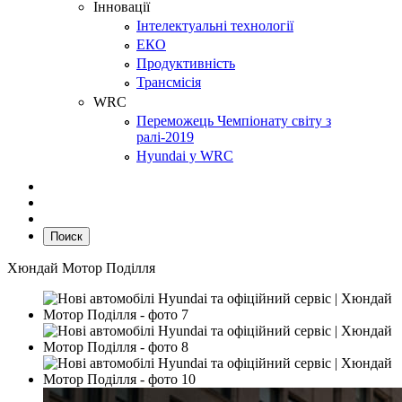
Інновації
Інтелектуальні технології
ЕКО
Продуктивність
Трансмісія
WRC
Переможець Чемпіонату світу з
ралі-2019
Hyundai у WRC
Поиск
Хюндай Мотор Поділля