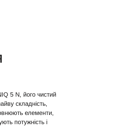
я
IQ 5 N, його чистий
айву складність,
оповнюють елементи,
ють потужність і