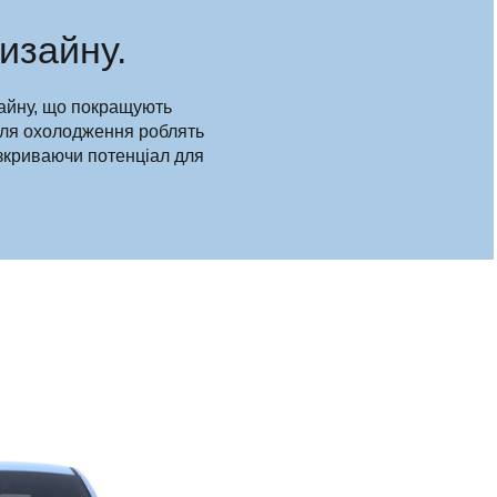
изайну.
изайну, що покращують
 для охолодження роблять
озкриваючи потенціал для