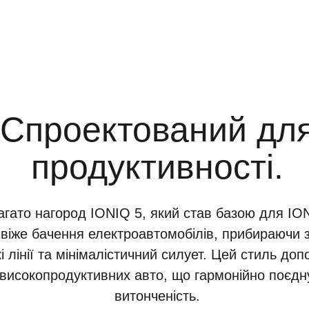
Спроектований дл
продуктивності.
агато нагород IONIQ 5, який став базою для ION
свіже бачення електроавтомобілів, прибираючи з
і лінії та мінімалістичний силует. Цей стиль д
 високопродуктивних авто, що гармонійно поєдну
витонченість.