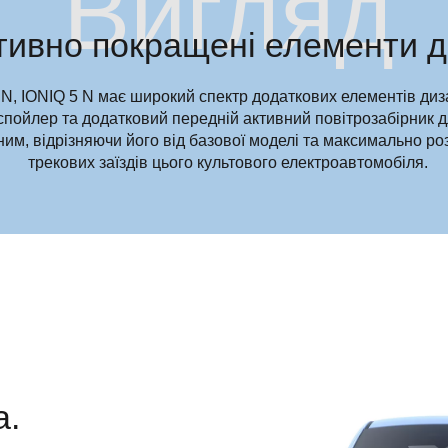
Вигляд
ивно покращені елементи д
ії N, IONIQ 5 N має широкий спектр додаткових елементів д
 спойлер та додатковий передній активний повітрозабірник
им, відрізняючи його від базової моделі та максимально р
трекових заїздів цього культового електроавтомобіля.
а.