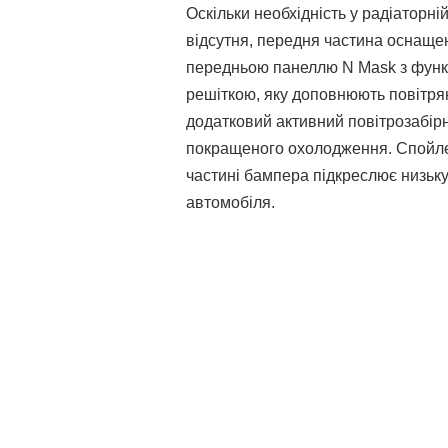
Оскільки необхідність у радіаторні
відсутня, передня частина оснаще
передньою панеллю N Mask з фун
решіткою, яку доповнюють повітрян
додатковий активний повітрозабір
покращеного охолодження. Спойле
частині бампера підкреслює низьк
автомобіля.