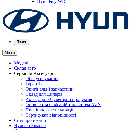
Hyundai у WRC
Поиск
Меню
Моделі
Склад авто
Сервіс та Аксесуари
Обслуговування
Гарантія
Оригінальні запчастини
Склад для Дилерів
Аксесуари / Сувенірна продукція
Оновлення навігаційних систем AVN
Посібник з експлуатації
Сертифікат відповідності
Спецпропозиції
Hyundai Finance