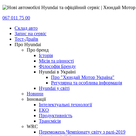
067 011 75 00
Склад авто
Запис на сервіс
Тест-Драйв
Про Hyundai
Про бренд
Історія
Місія та цінності
Філософія Бренду
Hyundai в Україні
Про "Хюндай Мотор Україна"
Регулярна та особлива інформація
Hyundai у світі
Новини
Інновації
Інтелектуальні технології
ЕКО
Продуктивність
Трансмісія
WRC
Переможець Чемпіонату світу з ралі-2019