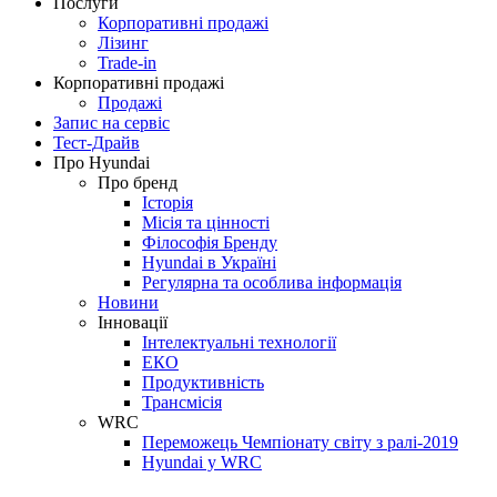
Послуги
Корпоративні продажі
Лізинг
Trade-in
Корпоративні продажі
Продажі
Запис на сервіс
Тест-Драйв
Про Hyundai
Про бренд
Історія
Місія та цінності
Філософія Бренду
Hyundai в Україні
Регулярна та особлива інформація
Новини
Інновації
Інтелектуальні технології
ЕКО
Продуктивність
Трансмісія
WRC
Переможець Чемпіонату світу з ралі-2019
Hyundai у WRC