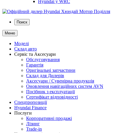
Hyundai у WRC
Поиск
Меню
Моделі
Склад авто
Сервіс та Аксесуари
Обслуговування
Гарантія
Оригінальні запчастини
Склад для Дилерів
Аксесуари / Сувенірна продукція
Оновлення навігаційних систем AVN
Посібник з експлуатації
Сертифікат відповідності
Спецпропозиції
Hyundai Finance
Послуги
Корпоративні продажі
Лізинг
Trade-in