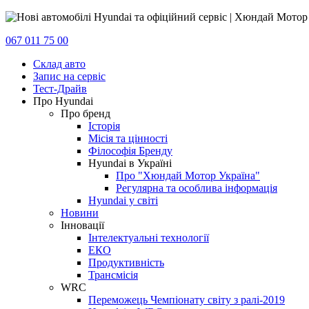
067 011 75 00
Склад авто
Запис на сервіс
Тест-Драйв
Про Hyundai
Про бренд
Історія
Місія та цінності
Філософія Бренду
Hyundai в Україні
Про "Хюндай Мотор Україна"
Регулярна та особлива інформація
Hyundai у світі
Новини
Інновації
Інтелектуальні технології
ЕКО
Продуктивність
Трансмісія
WRC
Переможець Чемпіонату світу з ралі-2019