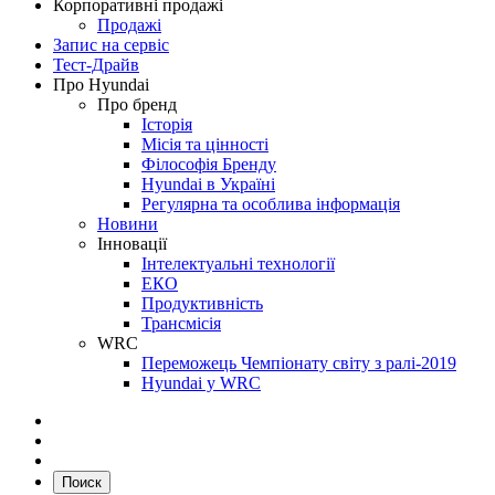
Корпоративні продажі
Продажі
Запис на сервіс
Тест-Драйв
Про Hyundai
Про бренд
Історія
Місія та цінності
Філософія Бренду
Hyundai в Україні
Регулярна та особлива інформація
Новини
Інновації
Інтелектуальні технології
ЕКО
Продуктивність
Трансмісія
WRC
Переможець Чемпіонату світу з ралі-2019
Hyundai у WRC
Поиск