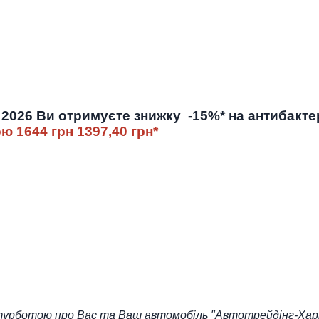
я 2026 Ви отримуєте знижку -15%* на антибакт
кою
1644 грн
1397,40 грн*
турботою про Вас та Ваш автомобіль "Автотрейдінг-Харк