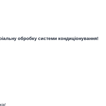
еріальну обробку системи кондиціонування!
ів!