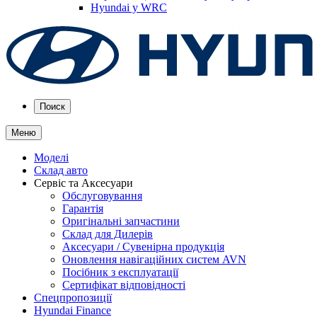
Hyundai у WRC
Поиск
Меню
Моделі
Склад авто
Сервіс та Аксесуари
Обслуговування
Гарантія
Оригінальні запчастини
Склад для Дилерів
Аксесуари / Сувенірна продукція
Оновлення навігаційних систем AVN
Посібник з експлуатації
Сертифікат відповідності
Спецпропозиції
Hyundai Finance