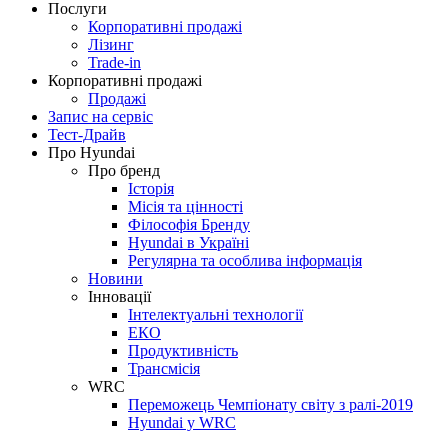
Послуги
Корпоративні продажі
Лізинг
Trade-in
Корпоративні продажі
Продажі
Запис на сервіс
Тест-Драйв
Про Hyundai
Про бренд
Історія
Місія та цінності
Філософія Бренду
Hyundai в Україні
Регулярна та особлива інформація
Новини
Інновації
Інтелектуальні технології
ЕКО
Продуктивність
Трансмісія
WRC
Переможець Чемпіонату світу з ралі-2019
Hyundai у WRC