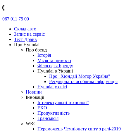
067 011 75 00
Склад авто
Запис на сервіс
Тест-Драйв
Про Hyundai
Про бренд
Історія
Місія та цінності
Філософія Бренду
Hyundai в Україні
Про "Хюндай Мотор Україна"
Регулярна та особлива інформація
Hyundai у світі
Новини
Інновації
Інтелектуальні технології
ЕКО
Продуктивність
Трансмісія
WRC
Переможець Чемпіонату світу з ралі-2019