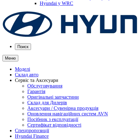
Hyundai у WRC
Поиск
Меню
Моделі
Склад авто
Сервіс та Аксесуари
Обслуговування
Гарантія
Оригінальні запчастини
Склад для Дилерів
Аксесуари / Сувенірна продукція
Оновлення навігаційних систем AVN
Посібник з експлуатації
Сертифікат відповідності
Спецпропозиції
Hyundai Finance