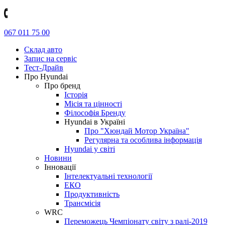
067 011 75 00
Склад авто
Запис на сервіс
Тест-Драйв
Про Hyundai
Про бренд
Історія
Місія та цінності
Філософія Бренду
Hyundai в Україні
Про "Хюндай Мотор Україна"
Регулярна та особлива інформація
Hyundai у світі
Новини
Інновації
Інтелектуальні технології
ЕКО
Продуктивність
Трансмісія
WRC
Переможець Чемпіонату світу з ралі-2019