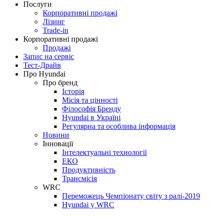
Послуги
Корпоративні продажі
Лізинг
Trade-in
Корпоративні продажі
Продажі
Запис на сервіс
Тест-Драйв
Про Hyundai
Про бренд
Історія
Місія та цінності
Філософія Бренду
Hyundai в Україні
Регулярна та особлива інформація
Новини
Інновації
Інтелектуальні технології
ЕКО
Продуктивність
Трансмісія
WRC
Переможець Чемпіонату світу з ралі-2019
Hyundai у WRC