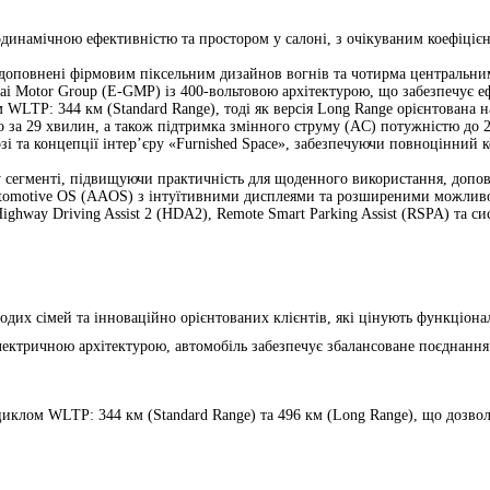
одинамічною ефективністю та простором у салоні, з очікуваним коефіціє
і, доповнені фірмовим піксельним дизайнов вогнів та чотирма центральни
i Motor Group (E-GMP) із 400-вольтовою архітектурою, що забезпечує еф
 WLTP: 344 км (Standard Range), тоді як версія Long Range орієнтована 
за 29 хвилин, а також підтримка змінного струму (AC) потужністю до 
зі та концепції інтер’єру «Furnished Space», забезпечуючи повноцінний 
 у сегменті, підвищуючи практичність для щоденного використання, допо
 Automotive OS (AAOS) з інтуїтивними дисплеями та розширеними можлив
ghway Driving Assist 2 (HDA2), Remote Smart Parking Assist (RSPA) та си
дих сімей та інноваційно орієнтованих клієнтів, які цінують функціона
ектричною архітектурою, автомобіль забезпечує збалансоване поєднання
циклом WLTP: 344 км (Standard Range) та 496 км (Long Range), що дозвол