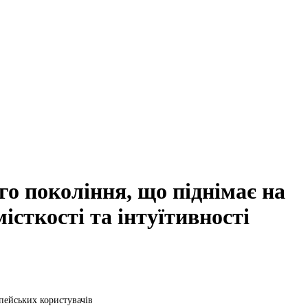
го покоління, що піднімає на
істкості та інтуїтивності
пейських користувачів