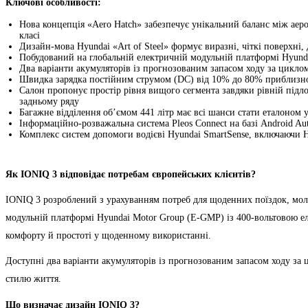
Ключові особливості:
Нова концепція «Aero Hatch» забезпечує унікальний баланс між аер
класі
Дизайн-мова Hyundai «Art of Steel» формує виразні, чіткі поверхн
Побудований на глобальній електричній модульній платформі Hyunda
Два варіанти акумуляторів із прогнозованим запасом ходу за циклом
Швидка зарядка постійним струмом (DC) від 10% до 80% приблизно 
Салон пропонує простір рівня вищого сегмента завдяки рівній підло
задньому ряду
Багажне відділення об’ємом 441 літр має всі шанси стати еталоном
Інформаційно-розважальна система Pleos Connect на базі Android
Комплекс систем допомоги водієві Hyundai SmartSense, включаючи Hi
Як IONIQ 3 відповідає потребам європейських клієнтів?
IONIQ 3 розроблений з урахуванням потреб для щоденних поїздок, моло
модульній платформі Hyundai Motor Group (E-GMP) із 400-вольтовою ел
комфорту й простоті у щоденному використанні.
Доступні два варіанти акумуляторів із прогнозованим запасом ходу за 
стилю життя.
Що визначає дизайн IONIQ 3?