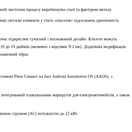
енній чистотою процесу виробництва сталі та фактурою металу.
ові світлові елементи у стилі «пікселів» підсилюють ідентичність
очас підкреслює сучасний і впізнаваний дизайн. Клієнти можуть
 16 до 19 дюймів (включно з версіями N Line). Додаткова модифікація
намічний образ.
темою Pleos Connect на базі Android Automotive OS (AAOS), з
, інтегрований планувальник маршрутів для електроавтомобілів, а також
інним струмом (AC) потужністю до 22 кВт.