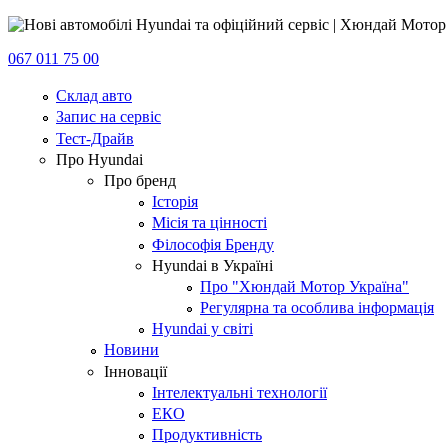
067 011 75 00
Склад авто
Запис на сервіс
Тест-Драйв
Про Hyundai
Про бренд
Історія
Місія та цінності
Філософія Бренду
Hyundai в Україні
Про "Хюндай Мотор Україна"
Регулярна та особлива інформація
Hyundai у світі
Новини
Інновації
Інтелектуальні технології
ЕКО
Продуктивність