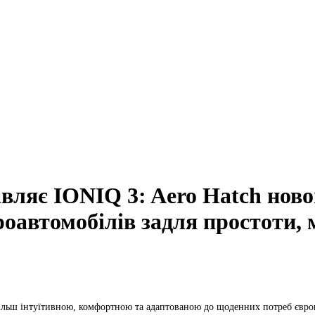
вляє IONIQ 3: Aero Hatch ново
роавтомобілів задля простоти, м
більш інтуїтивною, комфортною та адаптованою до щоденних потреб євро