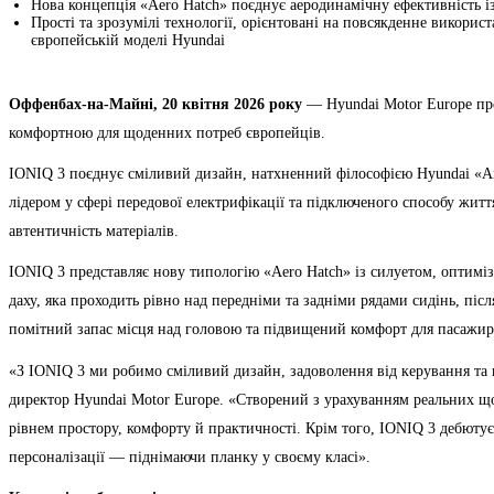
Нова концепція «Aero Hatch» поєднує аеродинамічну ефективність 
Прості та зрозумілі технології, орієнтовані на повсякденне викори
європейській моделі Hyundai
Оффенбах-на-Майні, 20 квітня 2026 року
— Hyundai Motor Europe пре
комфортною для щоденних потреб європейців.
IONIQ 3 поєднує сміливий дизайн, натхненний філософією Hyundai «Art 
лідером у сфері передової електрифікації та підключеного способу житт
автентичність матеріалів.
IONIQ 3 представляє нову типологію «Aero Hatch» із силуетом, оптиміз
даху, яка проходить рівно над передніми та задніми рядами сидінь, піс
помітний запас місця над головою та підвищений комфорт для пасажирі
«З IONIQ 3 ми робимо сміливий дизайн, задоволення від керування та 
директор Hyundai Motor Europe. «Створений з урахуванням реальних що
рівнем простору, комфорту й практичності. Крім того, IONIQ 3 дебютує
персоналізації — піднімаючи планку у своєму класі».