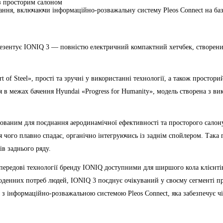
із просторим салоном
стання, включаючи інформаційно-розважальну систему Pleos Connect на ба
зентує IONIQ 3 — повністю електричний компактний хетчбек, створений
of Steel», прості та зручні у використанні технології, а також простор
я в межах бачення Hyundai «Progress for Humanity», модель створена з ви
ованим для поєднання аеродинамічної ефективності та просторого салону
ля чого плавно спадає, органічно інтегруючись із заднім спойлером. Так
в заднього ряду.
передові технології бренду IONIQ доступними для ширшого кола клієнтів
денних потреб людей, IONIQ 3 поєднує очікуваний у своєму сегменті пр
 з інформаційно-розважальною системою Pleos Connect, яка забезпечує ч