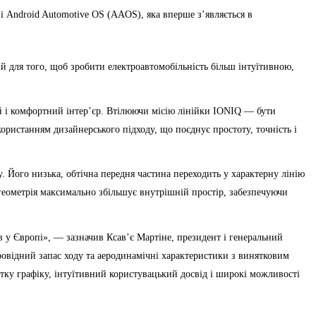
зі Android Automotive OS (AAOS), яка вперше з’являється в
 для того, щоб зробити електроавтомобільність більш інтуїтивною,
ий і комфортний інтер’єр. Втілюючи місію лінійки IONIQ — бути
користанням дизайнерського підходу, що поєднує простоту, точність і
. Його низька, обтічна передня частина переходить у характерну лінію
а геометрія максимально збільшує внутрішній простір, забезпечуючи
 у Європі», — зазначив Ксав’є Мартіне, президент і генеральний
овідний запас ходу та аеродинамічні характеристики з винятковим
ітку графіку, інтуїтивний користувацький досвід і широкі можливості