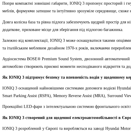
Попри компактні зовнішні габарити, IONIQ 3 пропонує просторий і гнуч
меблів, формуючи затишне та інтуїтивно зрозуміле середовище, схоже н
Довга колісна база та рівна підлога забезпечують щедрий простір для 
додаткове, приховане місце для зберігання під підлогою багажника.
Залежно від комплектації, IONIQ 3 може оснащуватися такими опціями, я
та італійським меблевим дизайном 1970-х років, включаючи перероблені
Аудіосистема BOSE® Premium Sound System, двозонний автоматичний кл
автомобілю створюють приємні моменти несподіваного відкриття та до
Як
IONIQ
3 підтримує безпеку та впевненість водія у щоденному ке
IONIQ 3 оснащений найновішими системами допомоги водієві Hyundai S
Smart Parking Assist (RSPA), Memory Reverse Assist (MRA), Surround V
Проекційні LED-фари з інтелектуальною системою фронтального освітле
Як
IONIQ
3 створений для щоденної електроавтомобільності в Євр
IONIQ 3 розроблений у Європі та виробляється на заводі Hyundai Motor