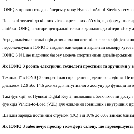
IONIQ 3 привносить дизайнерську мову Hyundai «Art of Steel» у сегмен
Поверхні зведені до кількох чітко окреслених об’ємів, що формують вир
лінійки IONIQ, а чотири центральні точки відсилають до літери «H» у 
Аеродинамічна оптимізація дозволила досягти цільового коефіцієнта о
персоналізувати IONIQ 3 завдяки одинадцяти варіантам кольору кузова,
IONIQ 3 N Line підсилює базову модель спортивними дизайнерськими 
Як
IONIQ
3 робить електричні технології простими та зручними у 
Технології в IONIQ 3 створені для спрощення щоденного водіння. Це п
дисплеєм 12,9 або 14,6 дюйма для інтуїтивного доступу до функцій авт
Такі функції, як Hyundai Digital Key 2, дозволяють безключовий досту
функція Vehicle-to-Load (V2L) для живлення зовнішніх і внутрішніх пр
Швидка зарядка постійним струмом (DC) від 10% до 80% займає близьк
Як
IONIQ
3 забезпечує простір і комфорт салону, що перевершують