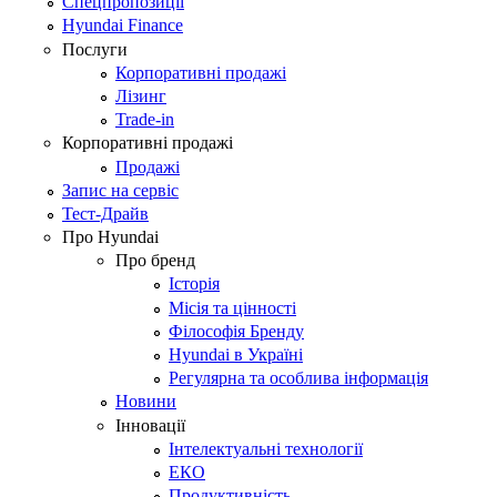
Спецпропозиції
Hyundai Finance
Послуги
Корпоративні продажі
Лізинг
Trade-in
Корпоративні продажі
Продажі
Запис на сервіс
Тест-Драйв
Про Hyundai
Про бренд
Історія
Місія та цінності
Філософія Бренду
Hyundai в Україні
Регулярна та особлива інформація
Новини
Інновації
Інтелектуальні технології
ЕКО
Продуктивність