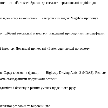
цепцією «Furnished Space», де елементи організовані подібно до
повсякденному використанні. Інтегрований відсік Megabox пропонує
льно підібрані текстильні матеріали, натхненні природними ландшафтами
тер’єр. Додаткові приховані «Easter egg» деталі по всьому
я. Серед ключових функцій — Highway Driving Assist 2 (HDA2), Remote
сімома стандартними подушками безпеки.
димість і безпеку в різних умовах щоденного руху.
локальної розробки та виробництва.