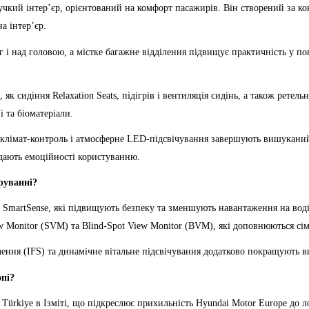
кий інтер’єр, орієнтований на комфорт пасажирів. Він створений за кон
а інтер’єр.
ніг і над головою, а містке багажне відділення підвищує практичність у 
к сидіння Relaxation Seats, підігрів і вентиляція сидінь, а також рете
 та біоматеріали.
імат-контроль і атмосферне LED-підсвічування завершують вишуканий ін
дають емоційності користуванню.
руванні?
martSense, які підвищують безпеку та зменшують навантаження на воді
iew Monitor (SVM) та Blind-Spot View Monitor (BVM), які доповнюються 
ння (IFS) та динамічне вітальне підсвічування додатково покращують ви
опі?
 Türkiye в Ізміті, що підкреслює прихильність Hyundai Motor Europe до 