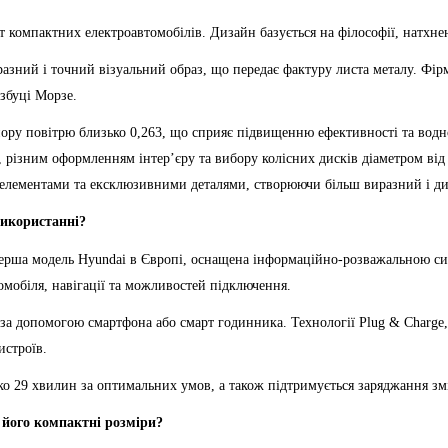
т компактних електроавтомобілів. Дизайн базується на філософії, натхн
азний і точний візуальний образ, що передає фактуру листа металу. Фірм
азбуці Морзе.
пору повітрю близько 0,263, що сприяє підвищенню ефективності та водн
 різним оформленням інтер’єру та вибору колісних дисків діаметром від
елементами та ексклюзивними деталями, створюючи більш виразний і ди
використанні?
ерша модель Hyundai в Європі, оснащена інформаційно-розважальною сис
омобіля, навігації та можливостей підключення.
п за допомогою смартфона або смарт годинника. Технології Plug & Charge
истроїв.
о 29 хвилин за оптимальних умов, а також підтримується заряджання зм
 його компактні розміри?