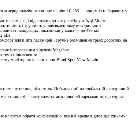
нтом аеродинамічного опору на рівні 0,263 — одним із найкращих у
ми точками, що відсилають до літери «H» у азбуці Морзе
ективність і зручність у повсякденному використанні
на один із найкращих показників у класі — до 496 км
22 кВт
комфорт для п’яти пасажирів і зручне розміщення трьох дорослих на
внене інтегрованим відсіком Megabox
остями підключення
стему моніторингу сліпих зон Blind-Spot View Monitor
льність не менше, ніж стиль. Побудований на глобальній електричній
 ефективності, запасу ходу та можливостей заряджання, що сприяє
яє клієнтам обрати конфігурацію, яка найкраще відповідає їхньому