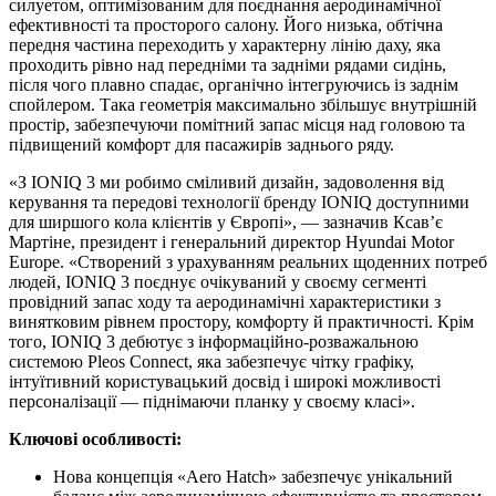
силуетом, оптимізованим для поєднання аеродинамічної
ефективності та просторого салону. Його низька, обтічна
передня частина переходить у характерну лінію даху, яка
проходить рівно над передніми та задніми рядами сидінь,
після чого плавно спадає, органічно інтегруючись із заднім
спойлером. Така геометрія максимально збільшує внутрішній
простір, забезпечуючи помітний запас місця над головою та
підвищений комфорт для пасажирів заднього ряду.
«З IONIQ 3 ми робимо сміливий дизайн, задоволення від
керування та передові технології бренду IONIQ доступними
для ширшого кола клієнтів у Європі», — зазначив Ксав’є
Мартіне, президент і генеральний директор Hyundai Motor
Europe. «Створений з урахуванням реальних щоденних потреб
людей, IONIQ 3 поєднує очікуваний у своєму сегменті
провідний запас ходу та аеродинамічні характеристики з
винятковим рівнем простору, комфорту й практичності. Крім
того, IONIQ 3 дебютує з інформаційно-розважальною
системою Pleos Connect, яка забезпечує чітку графіку,
інтуїтивний користувацький досвід і широкі можливості
персоналізації — піднімаючи планку у своєму класі».
Ключові особливості:
Нова концепція «Aero Hatch» забезпечує унікальний