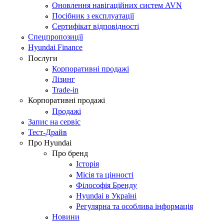
Оновлення навігаційних систем AVN
Посібник з експлуатації
Сертифікат відповідності
Спецпропозиції
Hyundai Finance
Послуги
Корпоративні продажі
Лізинг
Trade-in
Корпоративні продажі
Продажі
Запис на сервіс
Тест-Драйв
Про Hyundai
Про бренд
Історія
Місія та цінності
Філософія Бренду
Hyundai в Україні
Регулярна та особлива інформація
Новини