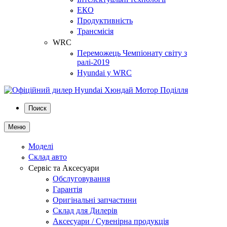
ЕКО
Продуктивність
Трансмісія
WRC
Переможець Чемпіонату світу з
ралі-2019
Hyundai у WRC
Поиск
Меню
Моделі
Склад авто
Сервіс та Аксесуари
Обслуговування
Гарантія
Оригінальні запчастини
Склад для Дилерів
Аксесуари / Сувенірна продукція