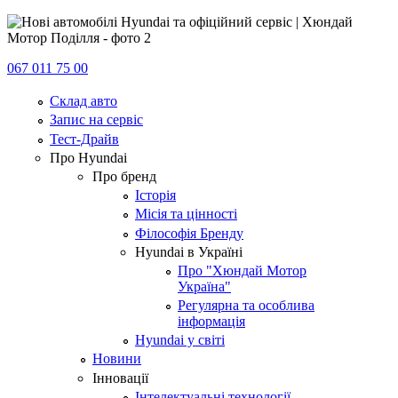
067 011 75 00
Склад авто
Запис на сервіс
Тест-Драйв
Про Hyundai
Про бренд
Історія
Місія та цінності
Філософія Бренду
Hyundai в Україні
Про "Хюндай Мотор
Україна"
Регулярна та особлива
інформація
Hyundai у світі
Новини
Інновації
Інтелектуальні технології