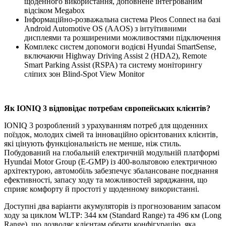
щоденного використання, доповнене інтегрованим
відсіком Megabox
Інформаційно-розважальна система Pleos Connect на базі
Android Automotive OS (AAOS) з інтуїтивними
дисплеями та розширеними можливостями підключення
Комплекс систем допомоги водієві Hyundai SmartSense,
включаючи Highway Driving Assist 2 (HDA2), Remote
Smart Parking Assist (RSPA) та систему моніторингу
сліпих зон Blind-Spot View Monitor
Як IONIQ 3 відповідає потребам європейських клієнтів?
IONIQ 3 розроблений з урахуванням потреб для щоденних
поїздок, молодих сімей та інноваційно орієнтованих клієнтів,
які цінують функціональність не менше, ніж стиль.
Побудований на глобальній електричній модульній платформі
Hyundai Motor Group (E-GMP) із 400-вольтовою електричною
архітектурою, автомобіль забезпечує збалансоване поєднання
ефективності, запасу ходу та можливостей заряджання, що
сприяє комфорту й простоті у щоденному використанні.
Доступні два варіанти акумуляторів із прогнозованим запасом
ходу за циклом WLTP: 344 км (Standard Range) та 496 км (Long
Range), що дозволяє клієнтам обрати конфігурацію, яка