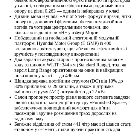
баланс між аеродинамічною ефективністю та простором
у салоні, з очікуваним коефіцієнтом аеродинамічного
опору на рівні 0,263 — одним із найкращих у класі
Дизайн-мова Hyundai «Art of Steel» формує виразні, чіткі
поверхні, доповнені фірмовим піксельним дизайнов
вогнів та чотирма центральними точками, що
відсилають до літери «H» у азбуці Морзе
Побудований на глобальній електричній модульній
платформі Hyundai Motor Group (E-GMP) із 400-
вольтовою архітектурою, що забезпечує ефективність і
зручність у повсякденному використанні
Два варіанти акумуляторів із прогнозованим запасом
ходу за циклом WLTP: 344 км (Standard Range), тоді як
версія Long Range орієнтована на один із найкращих
показників у класі — до 496 км
Швидка зарядка постійним струмом (DC) від 10% до
80% приблизно за 29 хвилин, а також підтримка
змінного струму (AC) потужністю до 22 кВт
Салон пропонує простір рівня вищого сегмента завдяки
рівній підлозі та концепції інтер’єру «Furnished Space»,
забезпечуючи повноцінний комфорт для п’яти
пасажирів і зручне розміщення трьох дорослих на
задньому ряду
Багажне відділення об’ємом 441 літр має всі шанси стати
еталоном у сегменті, підвищуючи практичність для