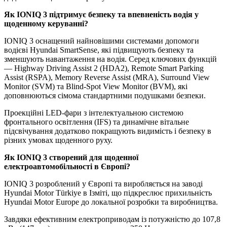
Як
IONIQ
3 підтримує безпеку та впевненість водія у
щоденному керуванні?
IONIQ 3 оснащений найновішими системами допомоги
водієві Hyundai SmartSense, які підвищують безпеку та
зменшують навантаження на водія. Серед ключових функцій
— Highway Driving Assist 2 (HDA2), Remote Smart Parking
Assist (RSPA), Memory Reverse Assist (MRA), Surround View
Monitor (SVM) та Blind-Spot View Monitor (BVM), які
доповнюються сімома стандартними подушками безпеки.
Проекційні LED-фари з інтелектуальною системою
фронтального освітлення (IFS) та динамічне вітальне
підсвічування додатково покращують видимість і безпеку в
різних умовах щоденного руху.
Як
IONIQ
3 створений для щоденної
електроавтомобільності в Європі?
IONIQ 3 розроблений у Європі та виробляється на заводі
Hyundai Motor Türkiye в Ізміті, що підкреслює прихильність
Hyundai Motor Europe до локальної розробки та виробництва.
Завдяки ефективним електроприводам із потужністю до 107,8