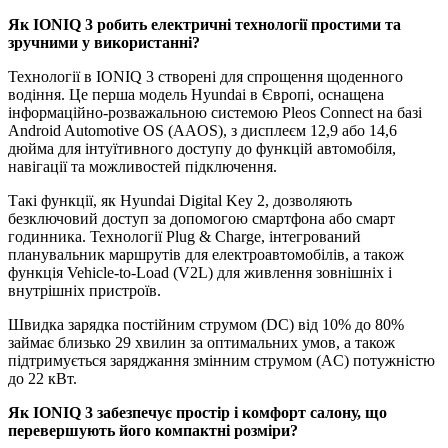
Як
IONIQ
3 робить електричні технології простими та
зручними у використанні?
Технології в IONIQ 3 створені для спрощення щоденного
водіння. Це перша модель Hyundai в Європі, оснащена
інформаційно-розважальною системою Pleos Connect на базі
Android Automotive OS (AAOS), з дисплеєм 12,9 або 14,6
дюйма для інтуїтивного доступу до функцій автомобіля,
навігації та можливостей підключення.
Такі функції, як Hyundai Digital Key 2, дозволяють
безключовий доступ за допомогою смартфона або смарт
годинника. Технології Plug & Charge, інтегрований
планувальник маршрутів для електроавтомобілів, а також
функція Vehicle-to-Load (V2L) для живлення зовнішніх і
внутрішніх пристроїв.
Швидка зарядка постійним струмом (DC) від 10% до 80%
займає близько 29 хвилин за оптимальних умов, а також
підтримується заряджання змінним струмом (AC) потужністю
до 22 кВт.
Як
IONIQ
3 забезпечує простір і комфорт салону, що
перевершують його компактні розміри?