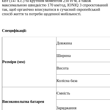
кВт (147 к.с.) та крутним моментом 250 Н·м, а також
максимальною швидкістю 170 км/год, IONIQ 3 спроєктований
так, щоб органічно вписуватися в сучасний європейський
спосіб життя та потреби щоденної мобільності.
Специфікації:
Довжина
Ширина
Розміри (мм)
Висота
Колісна база
Ємність
Високовольтна батарея
Заряджання