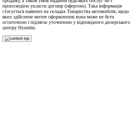
продажу, а також умов надання будь-яких послуг не є
пропозицією укласти договір (офертою). Така інформація
стосується наявних на складах Товариства автомобілів, щодо
яких здійснене митне оформлення; вона може не бути
остаточною і підлягає уточненню у відповідного дилерського
центру Hyundai.