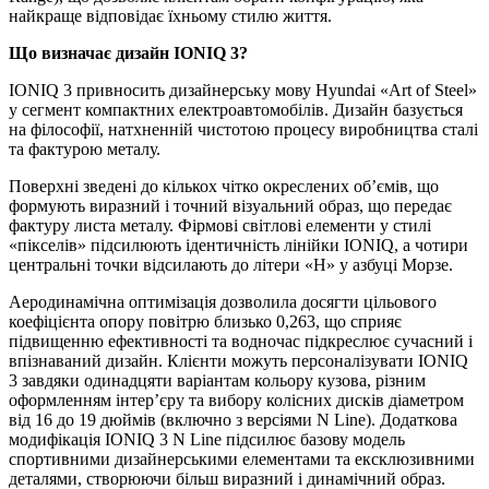
найкраще відповідає їхньому стилю життя.
Що визначає дизайн
IONIQ
3?
IONIQ 3 привносить дизайнерську мову Hyundai «Art of Steel»
у сегмент компактних електроавтомобілів. Дизайн базується
на філософії, натхненній чистотою процесу виробництва сталі
та фактурою металу.
Поверхні зведені до кількох чітко окреслених об’ємів, що
формують виразний і точний візуальний образ, що передає
фактуру листа металу. Фірмові світлові елементи у стилі
«пікселів» підсилюють ідентичність лінійки IONIQ, а чотири
центральні точки відсилають до літери «H» у азбуці Морзе.
Аеродинамічна оптимізація дозволила досягти цільового
коефіцієнта опору повітрю близько 0,263, що сприяє
підвищенню ефективності та водночас підкреслює сучасний і
впізнаваний дизайн. Клієнти можуть персоналізувати IONIQ
3 завдяки одинадцяти варіантам кольору кузова, різним
оформленням інтер’єру та вибору колісних дисків діаметром
від 16 до 19 дюймів (включно з версіями N Line). Додаткова
модифікація IONIQ 3 N Line підсилює базову модель
спортивними дизайнерськими елементами та ексклюзивними
деталями, створюючи більш виразний і динамічний образ.