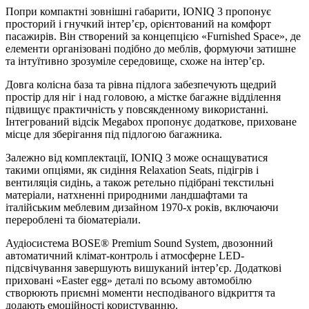
Попри компактні зовнішні габарити, IONIQ 3 пропонує
просторий і гнучкий інтер’єр, орієнтований на комфорт
пасажирів. Він створений за концепцією «Furnished Space», де
елементи організовані подібно до меблів, формуючи затишне
та інтуїтивно зрозуміле середовище, схоже на інтер’єр.
Довга колісна база та рівна підлога забезпечують щедрий
простір для ніг і над головою, а містке багажне відділення
підвищує практичність у повсякденному використанні.
Інтегрований відсік Megabox пропонує додаткове, приховане
місце для зберігання під підлогою багажника.
Залежно від комплектації, IONIQ 3 може оснащуватися
такими опціями, як сидіння Relaxation Seats, підігрів і
вентиляція сидінь, а також ретельно підібрані текстильні
матеріали, натхненні природними ландшафтами та
італійським меблевим дизайном 1970-х років, включаючи
перероблені та біоматеріали.
Аудіосистема BOSE® Premium Sound System, двозонний
автоматичний клімат-контроль і атмосферне LED-
підсвічування завершують вишуканий інтер’єр. Додаткові
приховані «Easter egg» деталі по всьому автомобілю
створюють приємні моменти несподіваного відкриття та
додають емоційності користуванню.