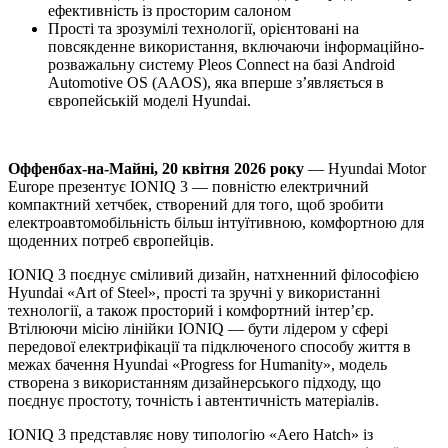
ефективність із просторим салоном
Прості та зрозумілі технології, орієнтовані на
повсякденне використання, включаючи інформаційно-
розважальну систему Pleos Connect на базі Android
Automotive OS (AAOS), яка вперше з’являється в
європейській моделі Hyundai.
Оффенбах-на-Майні, 20 квітня 2026 року
— Hyundai Motor
Europe презентує IONIQ 3 — повністю електричний
компактний хетчбек, створений для того, щоб зробити
електроавтомобільність більш інтуїтивною, комфортною для
щоденних потреб європейців.
IONIQ 3 поєднує сміливий дизайн, натхненний філософією
Hyundai «Art of Steel», прості та зручні у використанні
технології, а також просторий і комфортний інтер’єр.
Втілюючи місію лінійки IONIQ — бути лідером у сфері
передової електрифікації та підключеного способу життя в
межах бачення Hyundai «Progress for Humanity», модель
створена з використанням дизайнерського підходу, що
поєднує простоту, точність і автентичність матеріалів.
IONIQ 3 представляє нову типологію «Aero Hatch» із