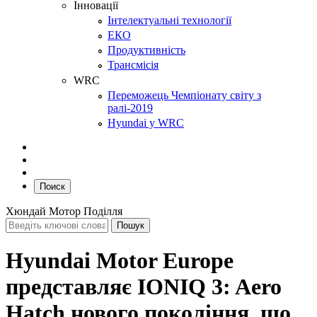
Інновації
Інтелектуальні технології
ЕКО
Продуктивність
Трансмісія
WRC
Переможець Чемпіонату світу з
ралі-2019
Hyundai у WRC
Поиск
Хюндай Мотор Поділля
Hyundai Motor Europe
представляє IONIQ 3: Aero
Hatch нового покоління, що