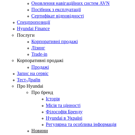
Оновлення навігаційних систем AVN
Посібник з експлуатації
Сертифікат відповідності
Спецпропозиції
Hyundai Finance
Послуги
Корпоративні продажі
Лізинг
Trade-in
Корпоративні продажі
Продажі
Запис на сервіс
Тест-Драйв
Про Hyundai
Про бренд
Історія
Місія та цінності
Філософія Бренду
Hyundai в Україні
Регулярна та особлива інформація
Новини