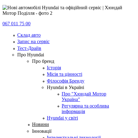
067 011 75 00
Склад авто
Запис на сервіс
Тест-Драйв
Про Hyundai
Про бренд
Історія
Місія та цінності
Філософія Бренду
Hyundai в Україні
Про "Хюндай Мотор
Україна"
Регулярна та особлива
інформація
Hyundai у світі
Новини
Інновації
Інтелектуальні технології