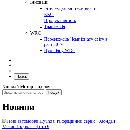
Інновації
Інтелектуальні технології
ЕКО
Продуктивність
Трансмісія
WRC
Переможець Чемпіонату світу з
ралі-2019
Hyundai у WRC
Поиск
Хюндай Мотор Поділля
Новини