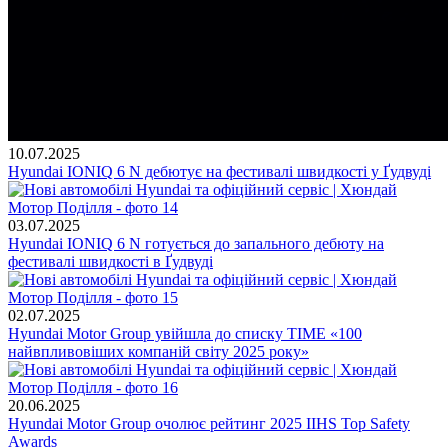
10.07.2025
Hyundai IONIQ 6 N дебютує на фестивалі швидкості у Ґудвуді
03.07.2025
Hyundai IONIQ 6 N готується до запального дебюту на
фестивалі швидкості в Ґудвуді
02.07.2025
Hyundai Motor Group увійшла до списку TIME «100
найвпливовіших компаній світу 2025 року»
20.06.2025
Hyundai Motor Group очолює рейтинг 2025 IIHS Top Safety
Awards