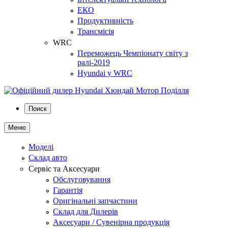
ЕКО
Продуктивність
Трансмісія
WRC
Переможець Чемпіонату світу з
ралі-2019
Hyundai у WRC
Поиск
Меню
Моделі
Склад авто
Сервіс та Аксесуари
Обслуговування
Гарантія
Оригінальні запчастини
Склад для Дилерів
Аксесуари / Сувенірна продукція