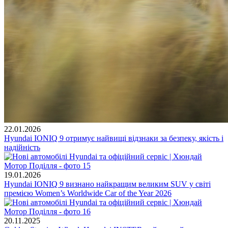
22.01.2026
Hyundai IONIQ 9 отримує найвищі відзнаки за безпеку, якість і
надійність
19.01.2026
Hyundai IONIQ 9 визнано найкращим великим SUV у світі
премією Women’s Worldwide Car of the Year 2026
20.11.2025