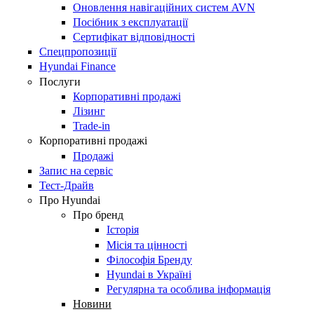
Оновлення навігаційних систем AVN
Посібник з експлуатації
Сертифікат відповідності
Спецпропозиції
Hyundai Finance
Послуги
Корпоративні продажі
Лізинг
Trade-in
Корпоративні продажі
Продажі
Запис на сервіс
Тест-Драйв
Про Hyundai
Про бренд
Історія
Місія та цінності
Філософія Бренду
Hyundai в Україні
Регулярна та особлива інформація
Новини