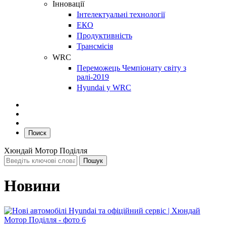
Інновації
Інтелектуальні технології
ЕКО
Продуктивність
Трансмісія
WRC
Переможець Чемпіонату світу з
ралі-2019
Hyundai у WRC
Поиск
Хюндай Мотор Поділля
Новини