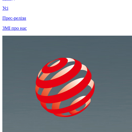
Усі
Прес-релізи
ЗМІ про нас