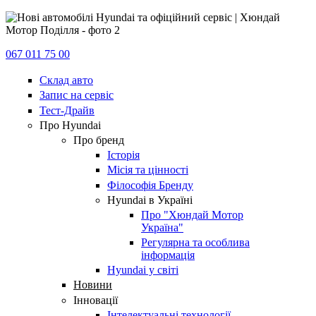
067 011 75 00
Склад авто
Запис на сервіс
Тест-Драйв
Про Hyundai
Про бренд
Історія
Місія та цінності
Філософія Бренду
Hyundai в Україні
Про "Хюндай Мотор
Україна"
Регулярна та особлива
інформація
Hyundai у світі
Новини
Інновації
Інтелектуальні технології