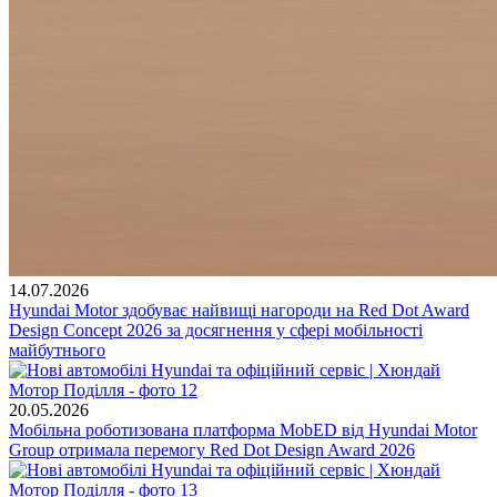
14.07.2026
Hyundai Motor здобуває найвищі нагороди на Red Dot Award
Design Concept 2026 за досягнення у сфері мобільності
майбутнього
20.05.2026
Мобільна роботизована платформа MobED від Hyundai Motor
Group отримала перемогу Red Dot Design Award 2026