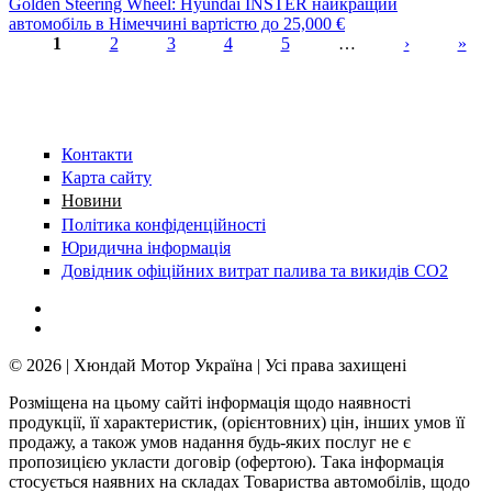
Golden Steering Wheel: Hyundai INSTER найкращий
автомобіль в Німеччині вартістю до 25,000 €
1
2
3
4
5
…
›
»
Сторінки
Контакти
Карта сайту
Новини
Політика конфіденційності
Юридична інформація
Довідник офіційних витрат палива та викидів СО2
© 2026 | Хюндай Мотор Україна | Усі права захищені
Розміщена на цьому сайті інформація щодо наявності
продукції, її характеристик, (орієнтовних) цін, інших умов її
продажу, а також умов надання будь-яких послуг не є
пропозицією укласти договір (офертою). Така інформація
стосується наявних на складах Товариства автомобілів, щодо