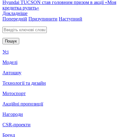
Hyundai TUCSON став головним призом в акції «Моя
кредитка рулить»
Докладніше
Попередній
Призупинити
Наступний
Введіть ключові слова для пошуку
Усі
Моделі
Автошоу
Технології та дизайн
Мотоспорт
Акційні пропозиції
Нагороди
CSR-проекти
Бренд