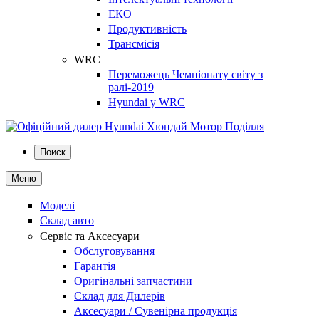
ЕКО
Продуктивність
Трансмісія
WRC
Переможець Чемпіонату світу з
ралі-2019
Hyundai у WRC
Поиск
Меню
Моделі
Склад авто
Сервіс та Аксесуари
Обслуговування
Гарантія
Оригінальні запчастини
Склад для Дилерів
Аксесуари / Сувенірна продукція