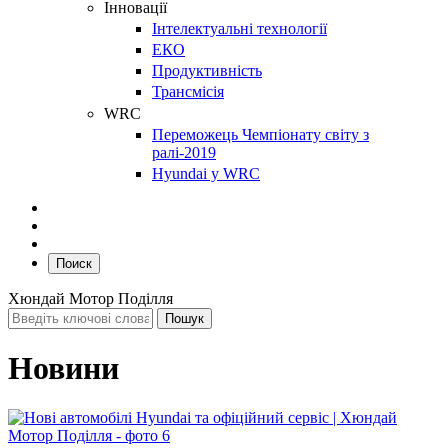
Інновації
Інтелектуальні технології
ЕКО
Продуктивність
Трансмісія
WRC
Переможець Чемпіонату світу з
ралі-2019
Hyundai у WRC
Поиск
Хюндай Мотор Поділля
Новини