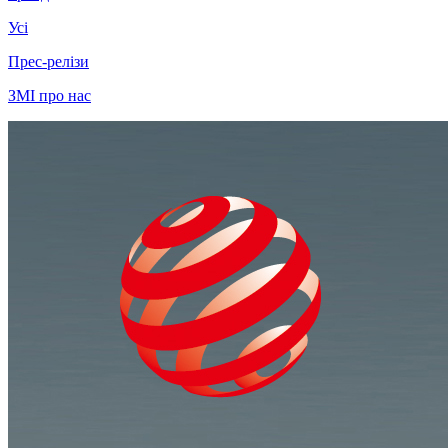
Усі
Прес-релізи
ЗМІ про нас