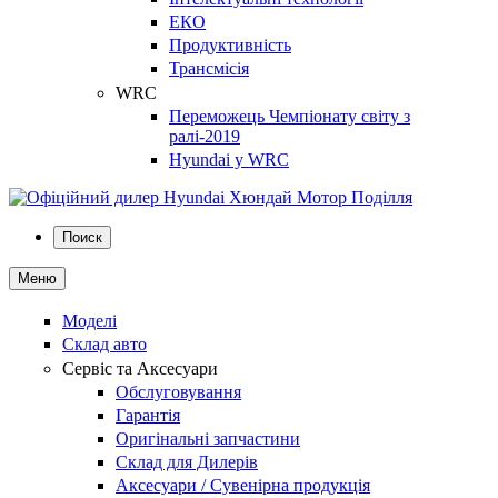
ЕКО
Продуктивність
Трансмісія
WRC
Переможець Чемпіонату світу з
ралі-2019
Hyundai у WRC
Поиск
Меню
Моделі
Склад авто
Сервіс та Аксесуари
Обслуговування
Гарантія
Оригінальні запчастини
Склад для Дилерів
Аксесуари / Сувенірна продукція