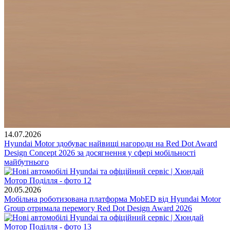
14.07.2026
Hyundai Motor здобуває найвищі нагороди на Red Dot Award
Design Concept 2026 за досягнення у сфері мобільності
майбутнього
20.05.2026
Мобільна роботизована платформа MobED від Hyundai Motor
Group отримала перемогу Red Dot Design Award 2026