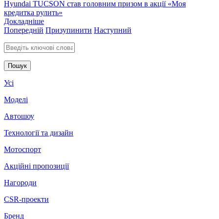
Hyundai TUCSON став головним призом в акції «Моя
кредитка рулить»
Докладніше
Попередній
Призупинити
Наступний
Введіть ключові слова для пошуку
Усі
Моделі
Автошоу
Технології та дизайн
Мотоспорт
Акційні пропозиції
Нагороди
CSR-проекти
Бренд