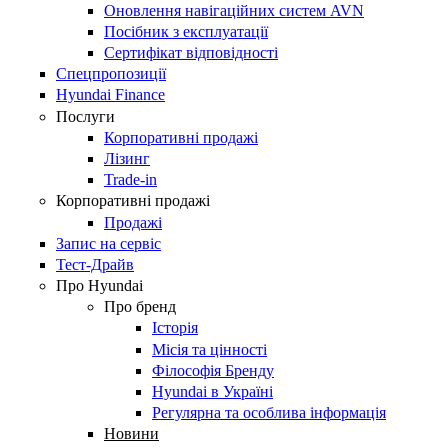
Оновлення навігаційних систем AVN
Посібник з експлуатації
Сертифікат відповідності
Спецпропозиції
Hyundai Finance
Послуги
Корпоративні продажі
Лізинг
Trade-in
Корпоративні продажі
Продажі
Запис на сервіс
Тест-Драйв
Про Hyundai
Про бренд
Історія
Місія та цінності
Філософія Бренду
Hyundai в Україні
Регулярна та особлива інформація
Новини